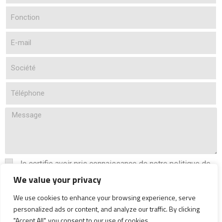
Je certifie avoir pris connaissance de notre politique de
confidentialité
We value your privacy
Lire la politique de confidentialité
We use cookies to enhance your browsing experience, serve
personalized ads or content, and analyze our traffic. By clicking
Envoyer
"Accept All", you consent to our use of cookies.